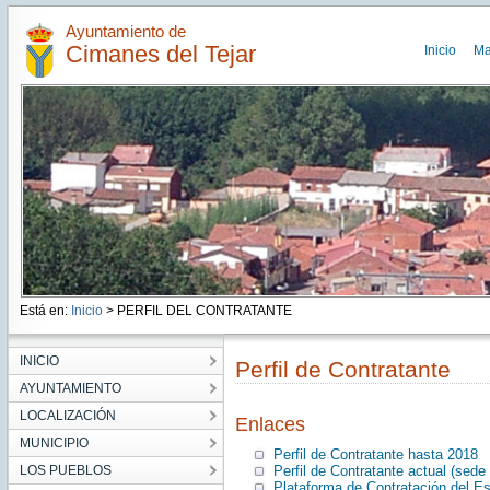
Ayuntamiento de
Cimanes del Tejar
Inicio
Ma
Está en:
Inicio
> PERFIL DEL CONTRATANTE
INICIO
Perfil de Contratante
AYUNTAMIENTO
LOCALIZACIÓN
Enlaces
MUNICIPIO
Perfil de Contratante hasta 2018
LOS PUEBLOS
Perfil de Contratante actual (sede 
Plataforma de Contratación del E