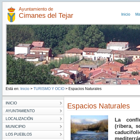
Ayuntamiento de
Cimanes del Tejar
Inicio
Ma
Está en:
Inicio
>
TURISMO Y OCIO
> Espacios Naturales
INICIO
Espacios Naturales
AYUNTAMIENTO
LOCALIZACIÓN
La confl
(ribera, 
MUNICIPIO
caduci
LOS PUEBLOS
mediter