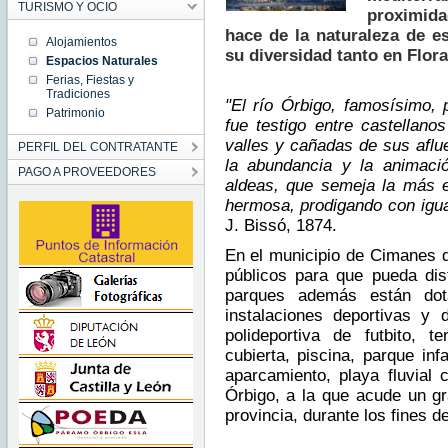
TURISMO Y OCIO
proximid
hace de la naturaleza de e
Alojamientos
su diversidad tanto en Flor
Espacios Naturales
Ferias, Fiestas y
Tradiciones
"El río Órbigo, famosísimo, 
Patrimonio
fue testigo entre castellan
valles y cañadas de sus aflu
PERFIL DEL CONTRATANTE
la abundancia y la animació
PAGO A PROVEEDORES
aldeas, que semeja la más el
hermosa, prodigando con igua
J. Bissó, 1874.
En el municipio de Cimanes d
públicos para que pueda disf
parques además están dot
instalaciones deportivas y
polideportiva de futbito, t
cubierta, piscina, parque inf
aparcamiento, playa fluvial
Órbigo, a la que acude un g
provincia, durante los fines d