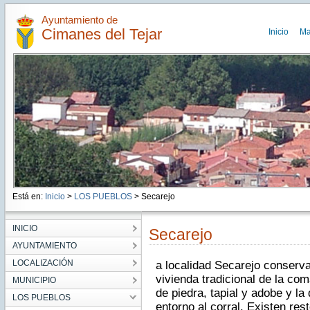
Ayuntamiento de
Cimanes del Tejar
Inicio
Ma
Está en:
Inicio
>
LOS PUEBLOS
> Secarejo
INICIO
Secarejo
AYUNTAMIENTO
LOCALIZACIÓN
a localidad Secarejo conserva
vivienda tradicional de la co
MUNICIPIO
de piedra, tapial y adobe y la
LOS PUEBLOS
entorno al corral. Existen res