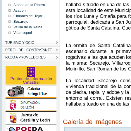
hallaba situado en una de las 
Alcoba de la Ribera
esta localidad de este Munici
Azadón
los ríos Luna y Omaña para fo
Cimanes del Tejar
parroquial, dedicada a San J
Secarejo
Velilla de la Reina
gótica de Santa Catalina. Cue
Villarroquel
TURISMO Y OCIO
La ermita de Santa Catalina
PERFIL DEL CONTRATANTE
escenario durante la primav
rogativas a las que acuden lo
PAGO A PROVEEDORES
la misma: Secarejo, Villarro
Molinillo, San Román de los C
La localidad Secarejo cons
vivienda tradicional de la c
de piedra, tapial y adobe y la
entorno al corral. Existen r
hallaba situado en una de las 
Galería de Imágenes