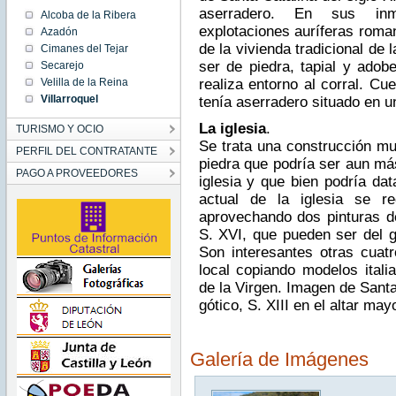
aserradero. En sus inm
Alcoba de la Ribera
explotaciones auríferas roma
Azadón
de la vivienda tradicional de
Cimanes del Tejar
ser de piedra, tapial y adob
Secarejo
Velilla de la Reina
realiza entorno al corral. Cu
Villarroquel
tenía aserradero situado en u
La iglesia
.
TURISMO Y OCIO
Se trata una construcción mu
PERFIL DEL CONTRATANTE
piedra que podría ser aun más
PAGO A PROVEEDORES
iglesia y que bien podría dat
actual de la iglesia se 
aprovechando dos pinturas de
S. XVI, que pueden ser del g
Son interesantes otras cuatr
local copiando modelos itali
de la Virgen. Imagen de Santa
gótico, S. XIII en el altar may
Galería de Imágenes