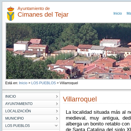
Ayuntamiento de
Cimanes del Tejar
Inicio
Ma
Está en:
Inicio
>
LOS PUEBLOS
> Villarroquel
INICIO
Villarroquel
AYUNTAMIENTO
LOCALIZACIÓN
La localidad situada más al n
medieval, muy antigua, de
MUNICIPIO
alberga un bonito retablo con
LOS PUEBLOS
de Santa Catalina del siglo X